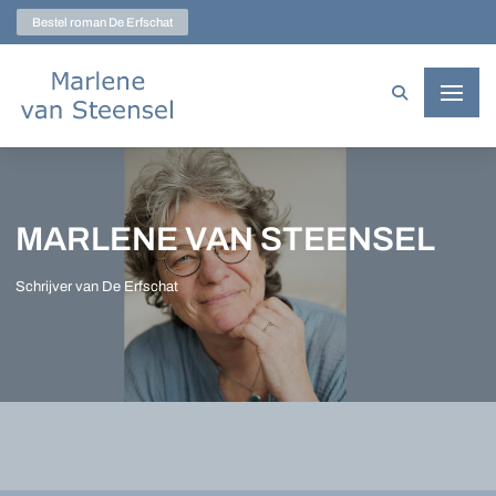
Marlene van Steensel
Bestel roman De Erfschat
MARLENE VAN STEENSEL
Schrijver van De Erfschat